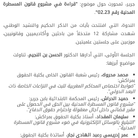
جرير، تمحورت حول موضوع:
"قراءة في مشروع قانون المسطرة
المدنية رقم 02.23"
.
الندوة، التي افتتحت بآيات من الذكر الحكيم والنشيد الوطني،
شهدت مشاركة 12 متدخلاً من باحثين وأكاديميين وقانونيين،
موزعين على جلستين علميتين.
الجلسة الأولى، التي أدارها الدكتور
الحسن بن النجيم
، تناولت
مواضيع أبرزها:
محمد محروك
، رئيس شعبة القانون الخاص بكلية الحقوق
بمراكش:
"ضوابط اختصاص المحاكم المغربية للبت في النزاعات الخاصة ذات
البعد الدولي"
.
حميد الحراش
، رئيس المحكمة الابتدائية بابن جرير:
"مشروع قانون المسطرة المدنية بين الحق في الحصول على
مقرر قضائي داخل آجال معقولة واحترام حقوق الدفاع"
.
سليمان المقداد
، أستاذ بكلية الحقوق بمراكش:
"التبليغ بالوسائل الإلكترونية في ضوء مشروع قانون المسطرة
المدنية"
.
عمر إدريسي
و
عبد الهادي نجار
، أساتذة بكلية الحقوق: