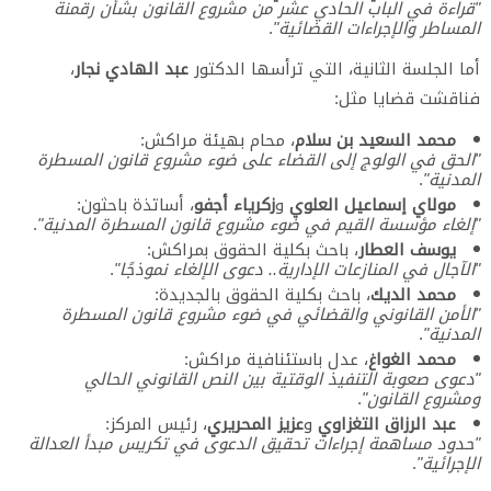
"قراءة في الباب الحادي عشر من مشروع القانون بشأن رقمنة
المساطر والإجراءات القضائية"
.
أما الجلسة الثانية، التي ترأسها الدكتور
عبد الهادي نجار
،
فناقشت قضايا مثل:
محمد السعيد بن سلام
، محام بهيئة مراكش:
"الحق في الولوج إلى القضاء على ضوء مشروع قانون المسطرة
المدنية"
.
مولاي إسماعيل العلوي
و
زكرياء أجفو
، أساتذة باحثون:
"إلغاء مؤسسة القيم في ضوء مشروع قانون المسطرة المدنية"
.
يوسف العطار
، باحث بكلية الحقوق بمراكش:
"الآجال في المنازعات الإدارية.. دعوى الإلغاء نموذجًا"
.
محمد الديك
، باحث بكلية الحقوق بالجديدة:
"الأمن القانوني والقضائي في ضوء مشروع قانون المسطرة
المدنية"
.
محمد الغواغ
، عدل باستئنافية مراكش:
"دعوى صعوبة التنفيذ الوقتية بين النص القانوني الحالي
ومشروع القانون"
.
عبد الرزاق التغزاوي
و
عزيز المحريري
، رئيس المركز:
"حدود مساهمة إجراءات تحقيق الدعوى في تكريس مبدأ العدالة
الإجرائية"
.