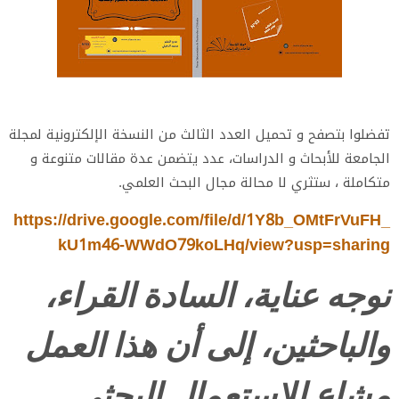
تفضلوا بتصفح و تحميل العدد الثالث من النسخة الإلكترونية لمجلة
الجامعة للأبحاث و الدراسات، عدد يتضمن عدة مقالات متنوعة و
متكاملة ، ستثري لا محالة مجال البحث العلمي.
https://drive.google.com/file/d/1Y8b_OMtFrVuFH_
kU1m46-WWdO79koLHq/view?usp=sharing
نوجه عناية، السادة القراء،
والباحثين، إلى أن هذا العمل
مشاع للاستعمال البحثي