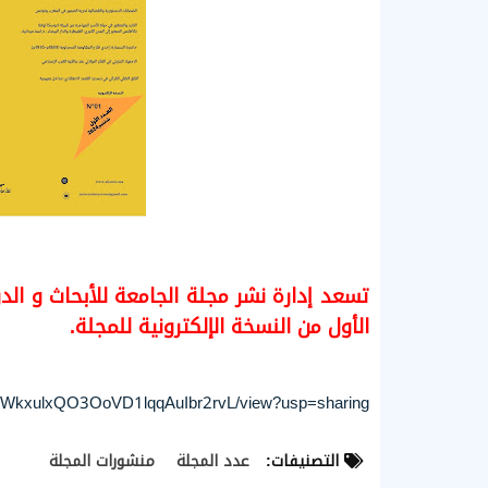
تسعد إدارة نشر مجلة الجامعة للأبحاث و الد
الأول من النسخة الإلكترونية للمجلة.
jxp5hWkxulxQO3OoVD1lqqAuIbr2rvL/view?usp=sharing
التصنيفات:
عدد المجلة
منشورات المجلة